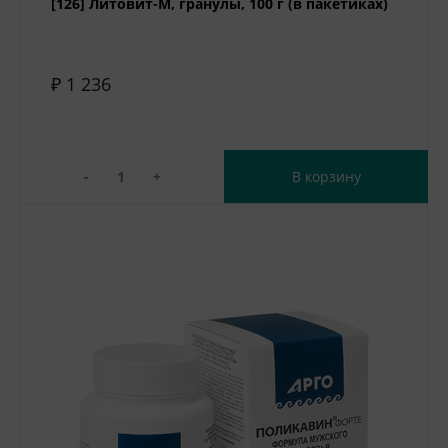
[126] Литовит-М, гранулы, 100 г (в пакетиках)
₽ 1 236
-
+
В корзину