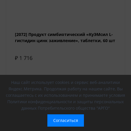
[2072] Продукт симбиотический «КуЭМсил L-
гистидин цинк заживление», таблетки, 60 шт
₽ 1 716
Наш сайт использует cookies и сервис веб-аналитики
-
+
В корзину
Яндекс.Метрика. Продолжая работу на нашем сайте, Вы
соглашаетесь с их использованием и принимаете условия
Политики конфиденциальности и защиты персональных
данных Потребительского общества "АРГО"
Согласиться