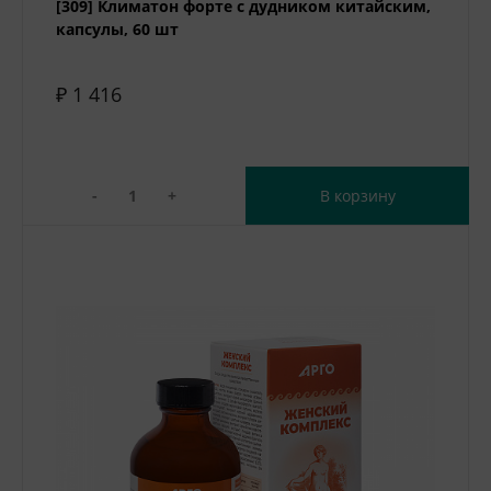
[309] Климатон форте с дудником китайским,
капсулы, 60 шт
₽ 1 416
-
+
В корзину