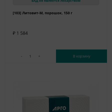
БАД не является лекарством
[103] Литовит-М, порошок, 150 г
₽ 1 584
-
+
В корзину