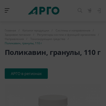
Главная
/
Каталог продукции
/
Системы и направления
/
Здоровое питание
/
Регуляторы систем и функций организма
/
Направления
/
Тонизирующие средства
/
Поликавин, гранулы, 110 г
Поликавин, гранулы, 110 г
АРГО в регионах