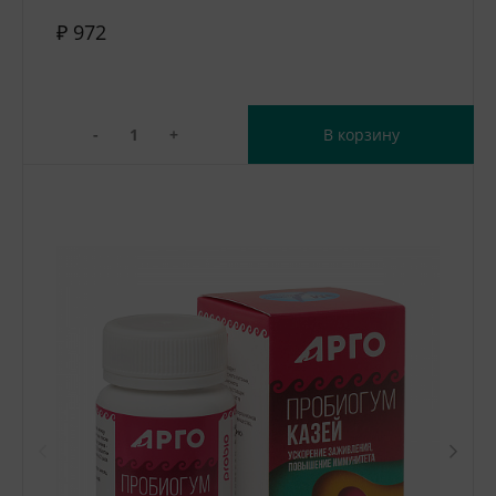
₽ 972
-
+
В корзину