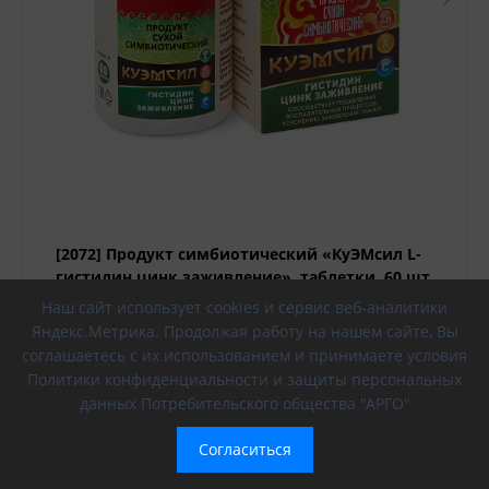
[2072] Продукт симбиотический «КуЭМсил L-
гистидин цинк заживление», таблетки, 60 шт
Наш сайт использует cookies и сервис веб-аналитики
Яндекс.Метрика. Продолжая работу на нашем сайте, Вы
₽ 1 716
соглашаетесь с их использованием и принимаете условия
Политики конфиденциальности и защиты персональных
данных Потребительского общества "АРГО"
-
+
В корзину
Согласиться