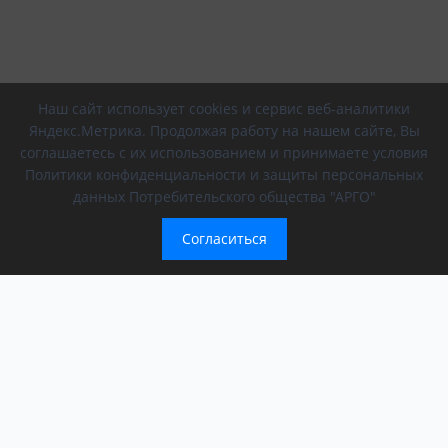
Наш сайт использует cookies и сервис веб-аналитики
Яндекс.Метрика. Продолжая работу на нашем сайте, Вы
соглашаетесь с их использованием и принимаете условия
Политики конфиденциальности и защиты персональных
данных Потребительского общества "АРГО"
Согласиться
Компания
Обращение президента
О компании
АРГО в регионах
Новости