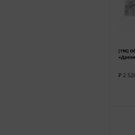
[196] 
«Дрени
₽ 2 52