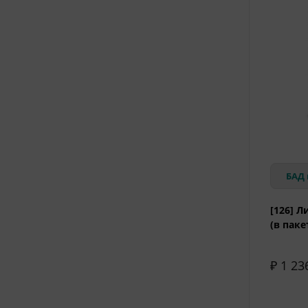
БАД 
[126] Л
(в паке
₽ 1 23