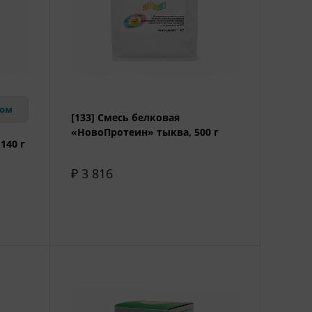
вом
[133] Смесь белковая
«НовоПротеин» тыква, 500 г
140 г
₽ 3 816