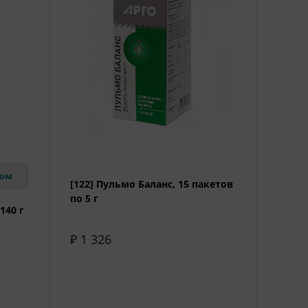
вом
[122] Пульмо Баланс, 15 пакетов
по 5 г
140 г
₽ 1 326