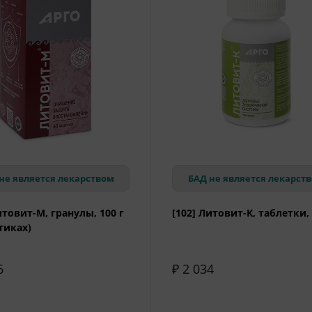
не является лекарством
БАД не является лекарст
итовит-М, гранулы, 100 г
[102] Литовит-К, таблетки, 
тиках)
6
₽ 2 034