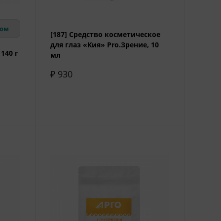
вом
[187] Средство косметическое
для глаз «Кия» Pro.Зрение, 10
 140 г
мл
₽ 930