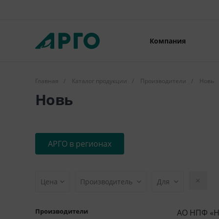
Компания
Главная
/
Каталог продукции
/
Производители
/
Новь
Новь
АРГО в регионах
Цена
Производитель
Для
Производители
АО НПФ «Н