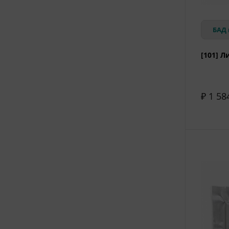
БАД 
[101] Л
₽ 1 58