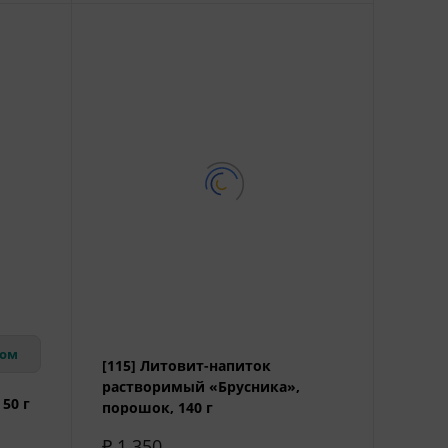
вом
[115] Литовит-напиток
растворимый «Брусника»,
50 г
порошок, 140 г
₽ 1 350