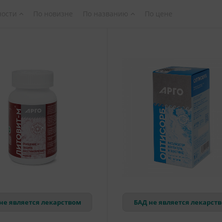
ности
По новизне
По названию
По цене
не является лекарством
БАД не является лекарст