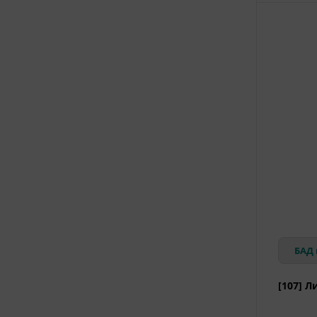
БАД 
[107] Л