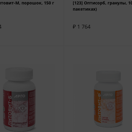
итовит-М, порошок, 150 г
[123] Оптисорб, гранулы, 10
пакетиках)
4
₽ 1 764