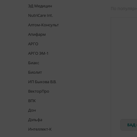
ЭД Медицин
По популяр
NutriCare Int.
Алтом-Консульт
Апифарм
АРГО
АРГО ЭМ-1
Биакс
Биолит
ИП Быкова В.В.
ВекторПро
ВПК
Дон
Дэльфа
БАД 
Интеллект-К