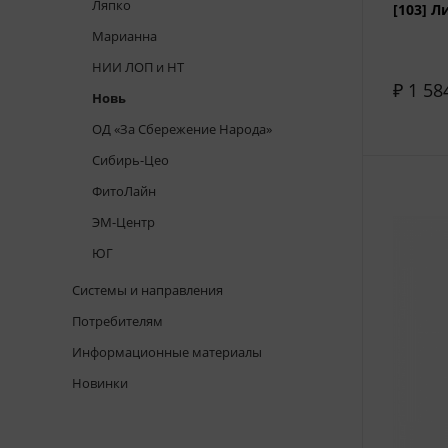
Ляпко
[103] Л
Марианна
НИИ ЛОП и НТ
₽ 1 58
Новь
ОД «За Сбережение Народа»
Сибирь-Цео
ФитоЛайн
ЭМ-Центр
ЮГ
Системы и направления
Потребителям
Информационные материалы
Новинки