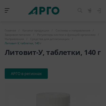
Главная
/
Каталог продукции
/
Системы и направления
/
Здоровое питание
/
Регуляторы систем и функций организма
/
Направления
/
Средства для детоксикации
/
Литовит-У, таблетки, 140 г
Литовит-У, таблетки, 140 г
АРГО в регионах