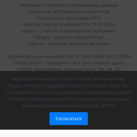
Политика по обработке персональных данных
Положение об обработке и защите ПД
Партнерская программа АРГО
Партнерская программа АРГО (с 01.07.2026)
Оферта - Участие в партнерской программе
Оферта - выплаты самозанятым
Оферта - выплаты физическим лицам
Потребительское общество "АРГО", ИНН 5406175025, ОГРН
1025402455473. Юридический и фактический адрес:
630049, Новосибирск, Красный пр-кт, 184, оф. 22
Наш сайт использует cookies и сервис веб-аналитики
+7 (383) 236-40-45
Яндекс.Метрика. Продолжая работу на нашем сайте, Вы
соглашаетесь с их использованием и принимаете условия
г. Новосибирск, Красный проспект, 184
Политики конфиденциальности и защиты персональных
данных Потребительского общества "АРГО"
8 (800) 700-56-43
(интернет-магазин)
Согласиться