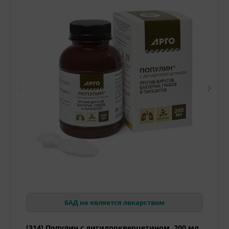
БАД не является лекарством
[314] Популин с дигидрокверцетином, 200 мл