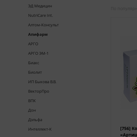
ЭД Медицин
По популяр
NutriCare Int.
Алтом-Консульт
Апифарм
АРГО
АРГО ЭМ-1
Биакс
Биолит
ИП Быкова В.В.
ВекторПро
ВПК
Дон
Дэльфа
[756] 
Интеллект-К
«Артиш