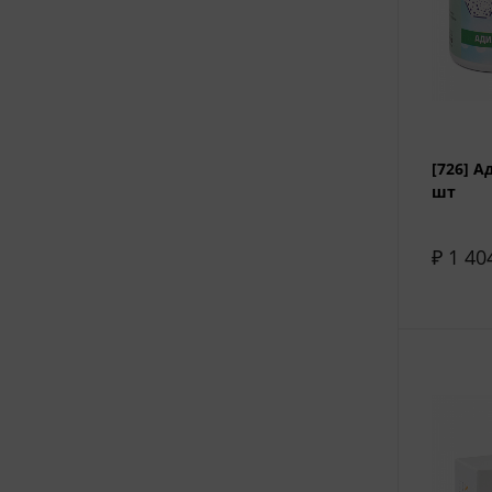
[726] А
шт
₽ 1 40