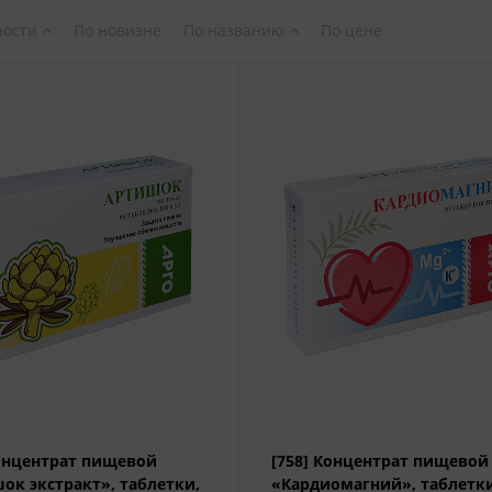
ности
По новизне
По названию
По цене
Концентрат пищевой
[758] Концентрат пищевой
ок экстракт», таблетки,
«Кардиомагний», таблетки