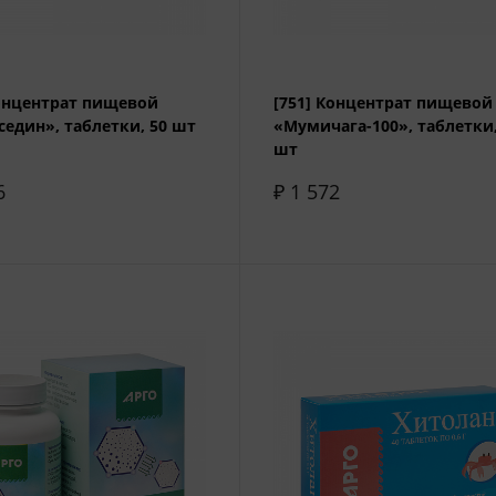
Концентрат пищевой
[751] Концентрат пищевой
седин», таблетки, 50 шт
«Мумичага-100», таблетки,
шт
6
₽ 1 572