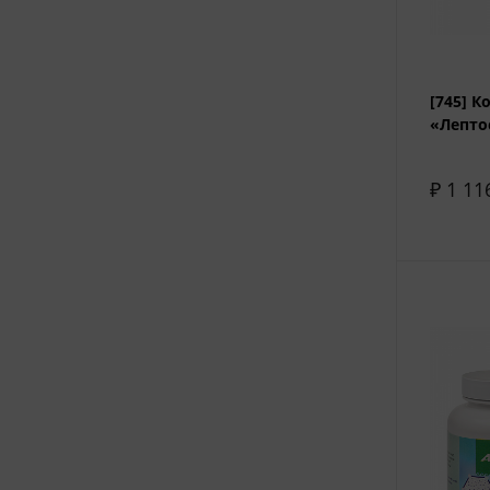
[745] 
«Лепто
₽ 1 11