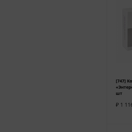
[747] 
«Энтер
шт
₽ 1 11