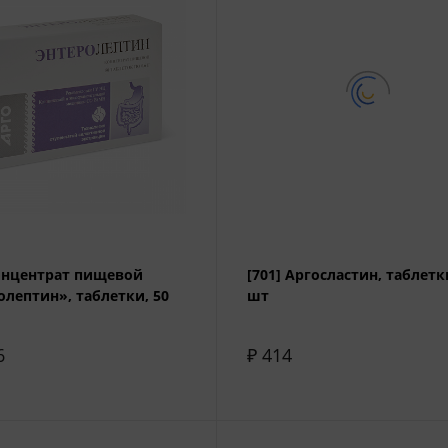
Концентрат пищевой
[701] Аргосластин, таблетк
олептин», таблетки, 50
шт
6
₽ 414