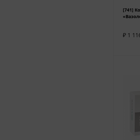
[741] 
«Вазол
₽ 1 11