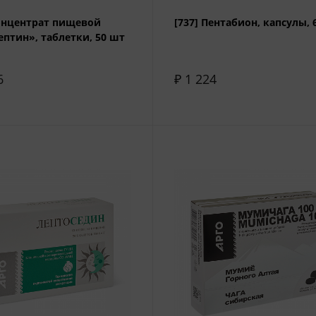
Концентрат пищевой
[737] Пентабион, капсулы, 
ептин», таблетки, 50 шт
6
₽ 1 224