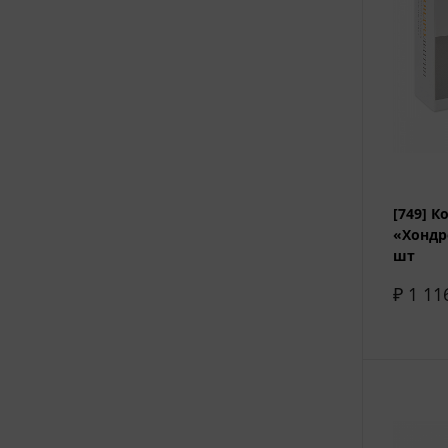
[749] 
«Хондр
шт
₽ 1 11