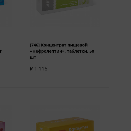
[746] Концентрат пищевой
т
«Нефролептин», таблетки, 50
шт
₽ 1 116