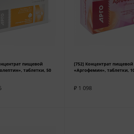
Концентрат пищевой
[752] Концентрат пищевой
олептин», таблетки, 50
«Аргофемин», таблетки, 1
6
₽ 1 098