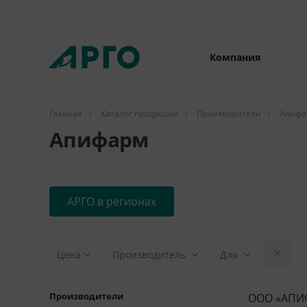
Компания
Главная
/
Каталог продукции
/
Производители
/
Апифа
Апифарм
АРГО в регионах
Цена
Производитель
Для
Производители
ООО «АПИФ