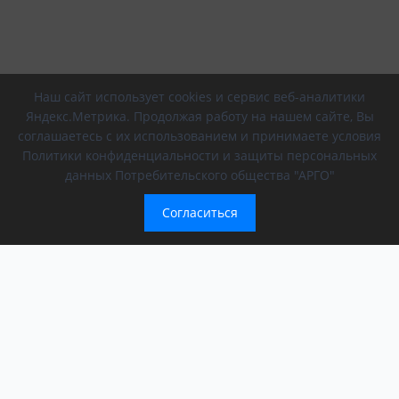
Наш сайт использует cookies и сервис веб-аналитики
Яндекс.Метрика. Продолжая работу на нашем сайте, Вы
соглашаетесь с их использованием и принимаете условия
Политики конфиденциальности и защиты персональных
данных Потребительского общества "АРГО"
Согласиться
Компания
Обращение президента
О компании
АРГО в регионах
Новости