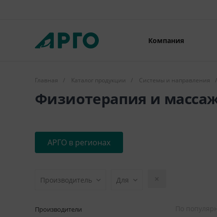
Компания
Главная
/
Каталог продукции
/
Системы и направления
/
Физиотерапия и массаж
АРГО в регионах
Производитель
Для
По популяр
Производители