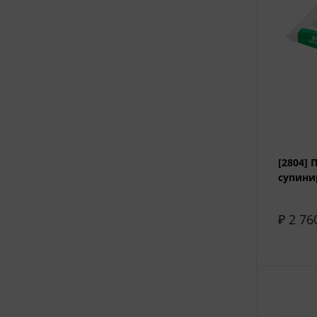
[2804]
супини
₽ 2 76