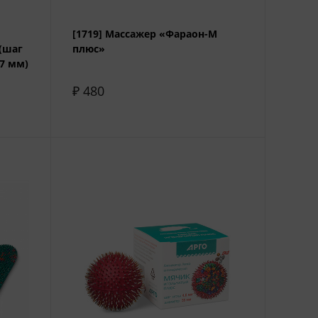
[1719] Массажер «Фараон-М
(шаг
плюс»
37 мм)
₽ 480