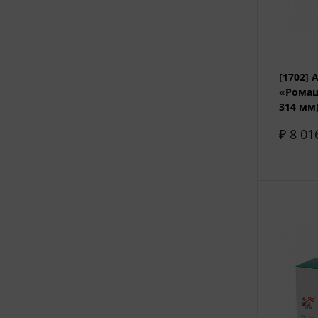
[1702]
«Ромаш
314 мм
₽ 8 01