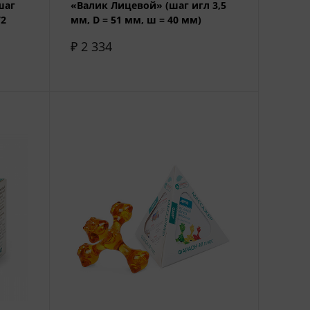
шаг
«Валик Лицевой» (шаг игл 3,5
72
мм, D = 51 мм, ш = 40 мм)
₽ 2 334