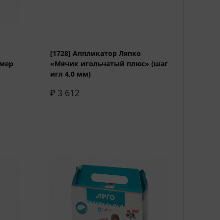
[1728] Аппликатор Ляпко
змер
«Мячик игольчатый плюс» (шаг
игл 4,0 мм)
₽ 3 612