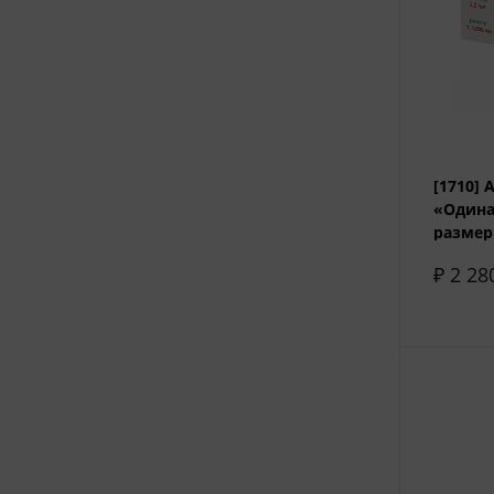
[1710]
«Одина
размер 
₽ 2 28