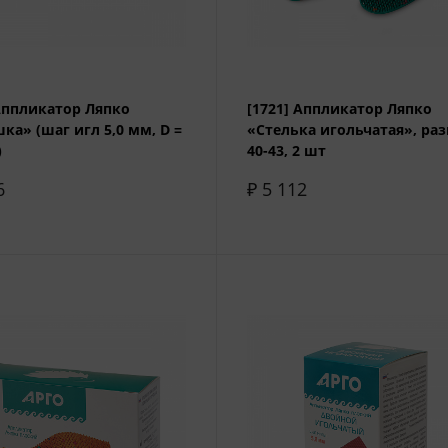
 Аппликатор Ляпко
[1721] Аппликатор Ляпко
ка» (шаг игл 5,0 мм, D =
«Стелька игольчатая», ра
)
40-43, 2 шт
6
₽ 5 112