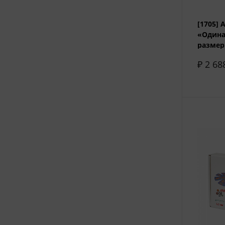
[1705]
«Одина
размер 
₽ 2 68