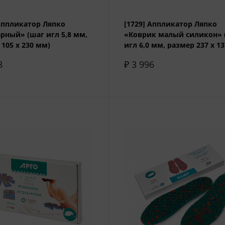
 Аппликатор Ляпко
[1729] Аппликатор Ляпко
рный» (шаг игл 5,8 мм,
«Коврик малый силикон» 
105 х 230 мм)
игл 6,0 мм, размер 237 х 1
8
₽ 3 996