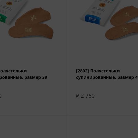
 Полустельки
[2802] Полустельки
рованные, размер 39
супинированные, размер 4
0
₽ 2 760