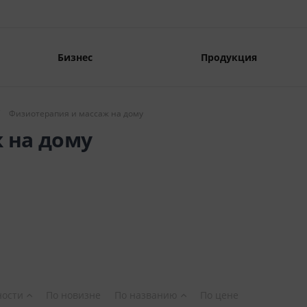
Бизнес
Продукция
Физиотерапия и массаж на дому
 на дому
ности
По новизне
По названию
По цене