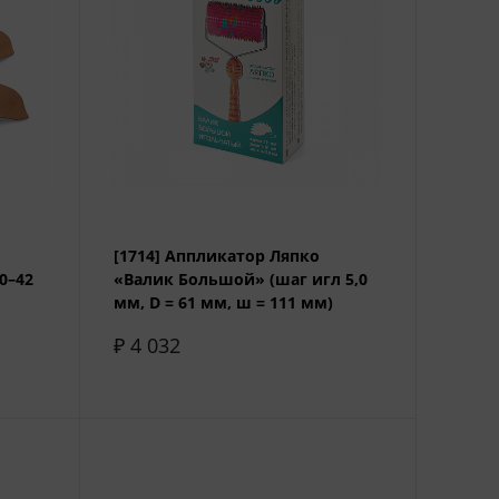
[1714] Аппликатор Ляпко
0–42
«Валик Большой» (шаг игл 5,0
мм, D = 61 мм, ш = 111 мм)
₽ 4 032