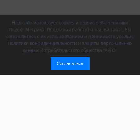
Наш сайт использует cookies и сервис веб-аналитики
Яндекс.Метрика. Продолжая работу на нашем сайте, Вы
соглашаетесь с их использованием и принимаете условия
Политики конфиденциальности и защиты персональных
данных Потребительского общества "АРГО"
Согласиться
Компания
Обращение президента
О компании
АРГО в регионах
Новости
Афиша