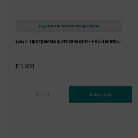
БАД не является лекарством
[3537] Программа фитосанации «PRO-sanatio»
₽ 6 828
-
+
В корзину