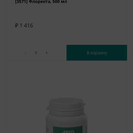
[3571] Флорента, 500 мл
₽ 1 416
-
+
В корзину