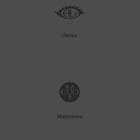
Ляпко
Марианна