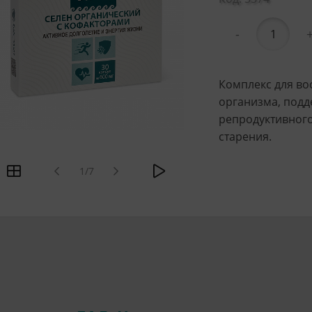
-
Комплекс для во
организма, подд
репродуктивног
старения.
1/7