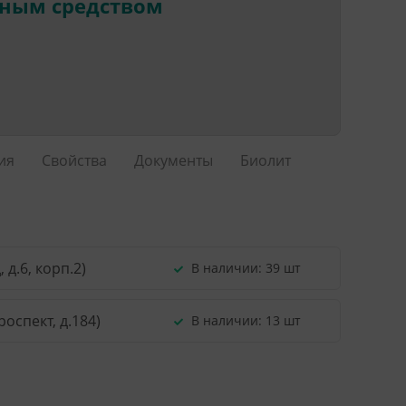
нным средством
ия
Свойства
Документы
Биолит
д.6, корп.2)
В наличии:
39 шт
оспект, д.184)
В наличии:
13 шт