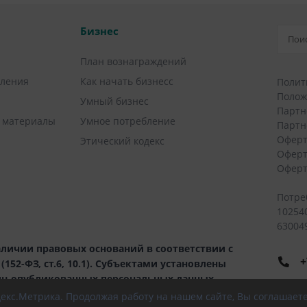
Бизнес
План вознаграждений
вления
Как начать бизнесс
Полит
Полож
Умный бизнес
Партн
 материалы
Умное потребление
Партн
Оферт
Этический кодекс
Оферт
Оферт
Потре
10254
630049
личии правовых оснований в соответствии с
+
52-ФЗ, ст.6, 10.1). Субъектами установлены
иц опубликованных персональных данных.
8
ндекс.Метрика. Продолжая работу на нашем сайте, Вы соглашает