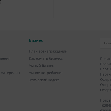
0
Бизнес
План вознаграждений
вления
Как начать бизнесс
Полит
Полож
Умный бизнес
Партн
 материалы
Умное потребление
Партн
Оферт
Этический кодекс
Оферт
Оферт
Потре
10254
630049