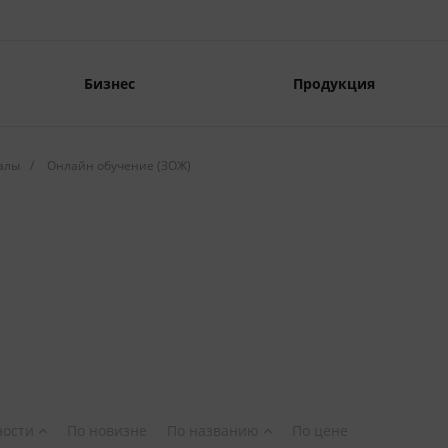
Бизнес
Продукция
алы
/
Онлайн обучение (ЗОЖ)
ности
По новизне
По названию
По цене