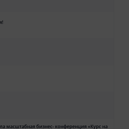
я!
а масштабная бизнес- конференция «Курс на