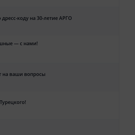
о дресс-коду на 30-летие АРГО
шные — с нами!
т на ваши вопросы
Турецкого!