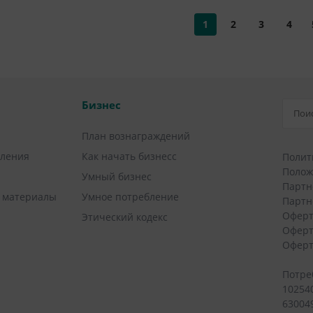
1
2
3
4
Бизнес
План вознаграждений
вления
Как начать бизнесс
Полит
Полож
Умный бизнес
Партн
 материалы
Умное потребление
Партн
Оферт
Этический кодекс
Оферт
Оферт
Потре
10254
630049