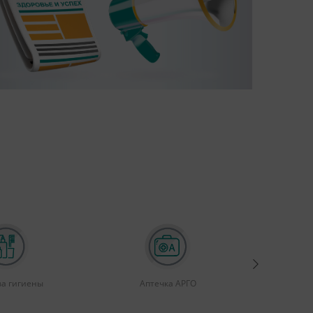
ва гигиены
Аптечка АРГО
Физ
мас