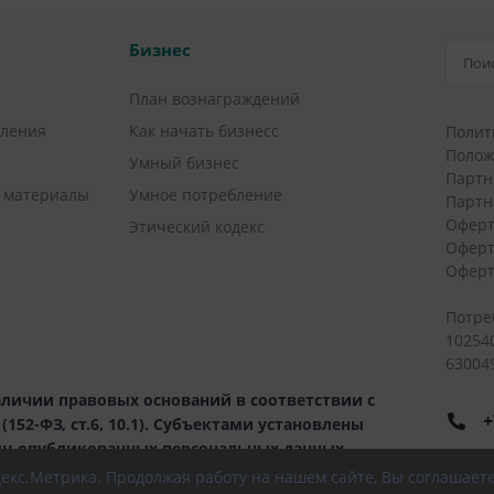
Бизнес
План вознаграждений
вления
Как начать бизнесс
Полит
Полож
Умный бизнес
Партн
 материалы
Умное потребление
Партн
Оферт
Этический кодекс
Оферт
Оферт
Потре
10254
630049
личии правовых оснований в соответствии с
+
52-ФЗ, ст.6, 10.1). Субъектами установлены
иц опубликованных персональных данных.
8
ндекс.Метрика. Продолжая работу на нашем сайте, Вы соглашает