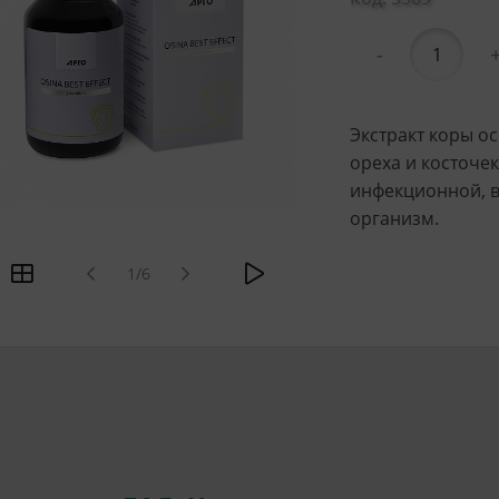
-
Экстракт коры о
ореха и косточе
инфекционной, в
организм.
1/6