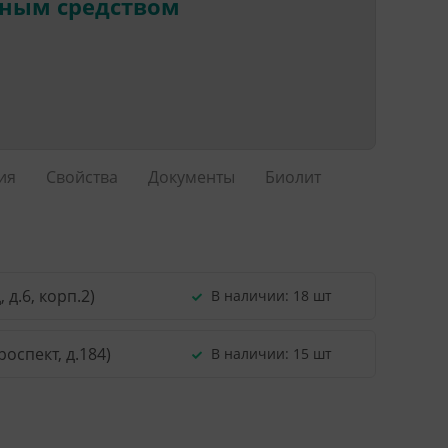
нным средством
ия
Свойства
Документы
Биолит
д.6, корп.2)
В наличии:
18 шт
оспект, д.184)
В наличии:
15 шт