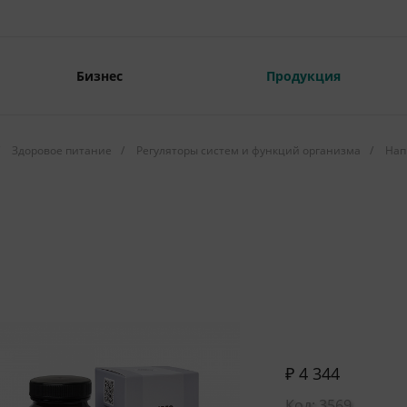
Бизнес
Продукция
Здоровое питание
/
Регуляторы систем и функций организма
/
Нап
₽ 4 344
Код: 3569