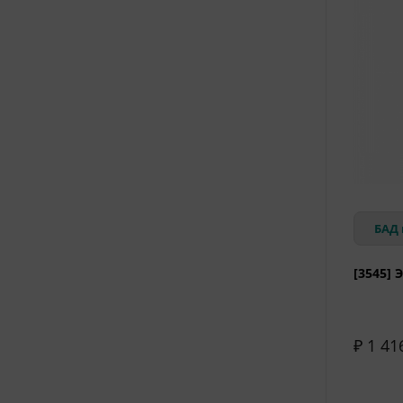
БАД 
[3545] 
₽ 1 41