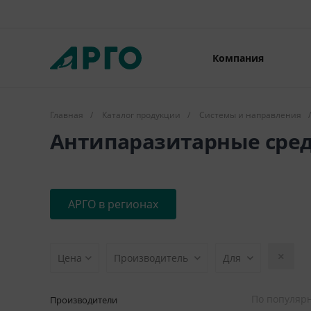
Компания
Главная
/
Каталог продукции
/
Системы и направления
/
Антипаразитарные сред
АРГО в регионах
Цена
Производитель
Для
По популяр
Производители