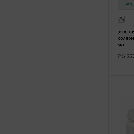
БАД 
[818] 
коллои
мл
₽ 5 22