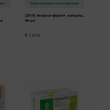
вом
БАД не является лекарством
[3519] Экорсол-форте+, капсулы,
мл
90 шт
₽ 1 674