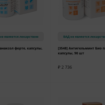
не является лекарством
БАД не является лекарст
Танаксол форте, капсулы,
[3548] Антигельминт Био п
капсулы, 90 шт
₽ 2 736