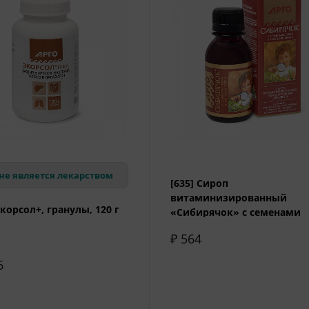
не является лекарством
[635] Сироп
витаминизированный
Экорсол+, гранулы, 120 г
«Сибирячок» с семенами
тыквы и листьями березы,
₽ 564
мл
6