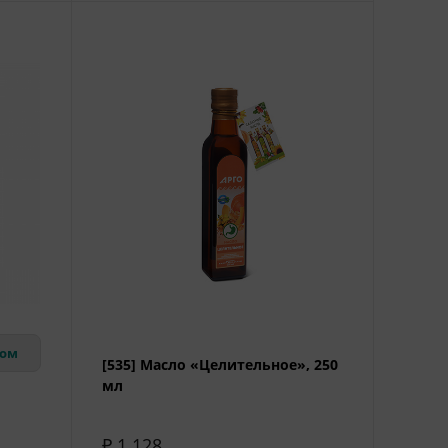
вом
[535] Масло «Целительное», 250
мл
₽ 1 128