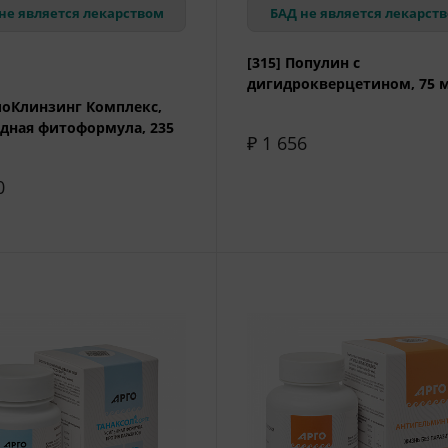
не является лекарством
БАД не является лекарст
[315] Популин с
дигидрокверцетином, 75 
БиоКлинзинг Комплекс,
дная фитоформула, 235
₽ 1 656
0