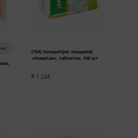
вом
[754] Концентрат пищевой
«ИнваСан», таблетки, 100 шт
люс,
₽ 1 224