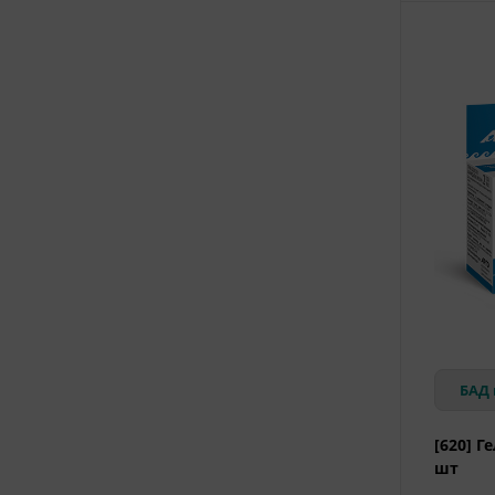
БАД 
[620] Г
шт