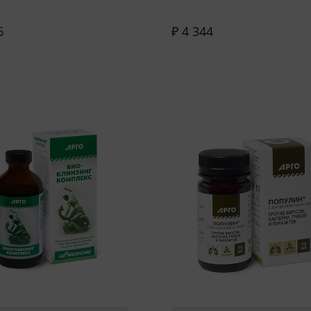
6
₽ 4 344