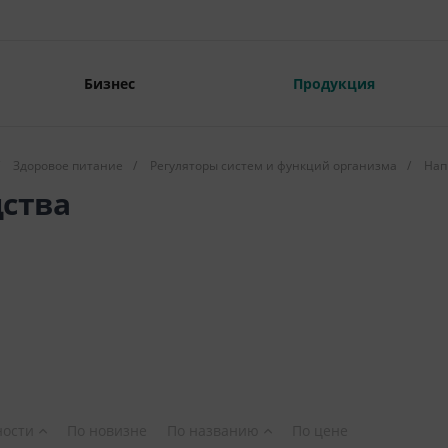
Бизнес
Продукция
Здоровое питание
/
Регуляторы систем и функций организма
/
Нап
ства
ности
По новизне
По названию
По цене