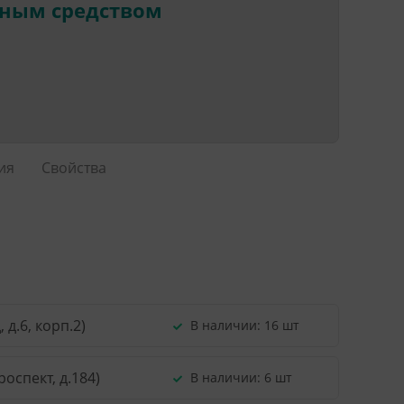
нным средством
ия
Свойства
д.6, корп.2)
В наличии:
16 шт
оспект, д.184)
В наличии:
6 шт