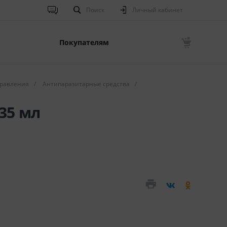
Поиск
Личный кабинет
Покупателям
равления
/
Антипаразитарные средства
/
35 мл