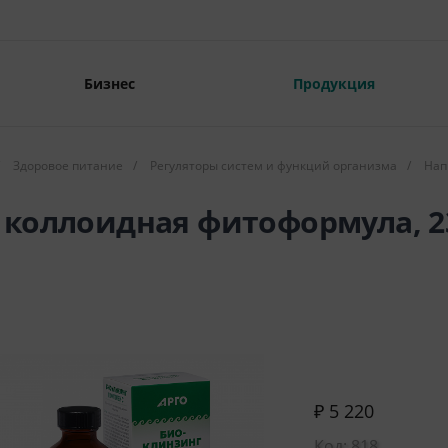
Бизнес
Продукция
Здоровое питание
/
Регуляторы систем и функций организма
/
Нап
 коллоидная фитоформула, 2
₽ 5 220
Код: 818