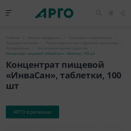
Главная
/
Каталог продукции
/
Системы и направления
/
Здоровое питание
/
Регуляторы систем и функций организма
/
Направления
/
Антипаразитарные средства
/
Концентрат пищевой «ИнваСан», таблетки, 100 шт
Концентрат пищевой
«ИнваСан», таблетки, 100
шт
АРГО в регионах