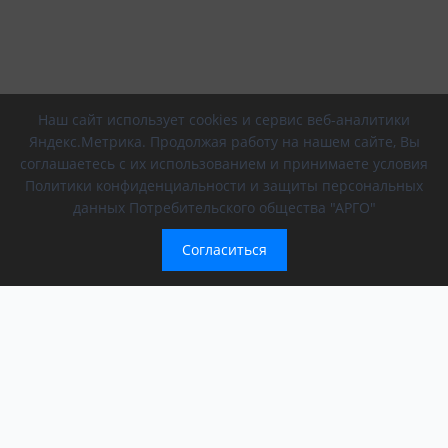
Наш сайт использует cookies и сервис веб-аналитики
Яндекс.Метрика. Продолжая работу на нашем сайте, Вы
соглашаетесь с их использованием и принимаете условия
Политики конфиденциальности и защиты персональных
данных Потребительского общества "АРГО"
Согласиться
Компания
Обращение президента
О компании
АРГО в регионах