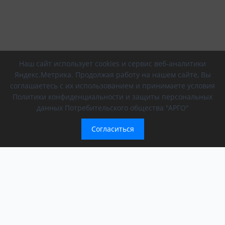
Наш сайт использует cookies и сервис веб-аналитики
Яндекс.Метрика. Продолжая работу на нашем сайте, Вы
соглашаетесь с их использованием и принимаете условия
Политики конфиденциальности и защиты персональных
данных Потребительского общества "АРГО"
Согласиться
Компания
Обращение президента
О компании
АРГО в регионах