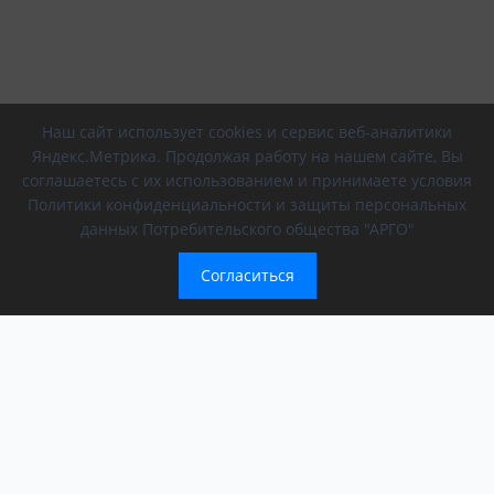
Наш сайт использует cookies и сервис веб-аналитики
Яндекс.Метрика. Продолжая работу на нашем сайте, Вы
соглашаетесь с их использованием и принимаете условия
Политики конфиденциальности и защиты персональных
данных Потребительского общества "АРГО"
Согласиться
Компания
Обращение президента
О компании
АРГО в регионах