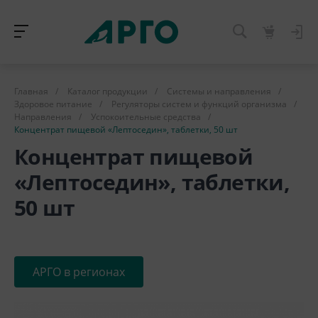
Главная
/
Каталог продукции
/
Системы и направления
/
Здоровое питание
/
Регуляторы систем и функций организма
/
Направления
/
Успокоительные средства
/
Концентрат пищевой «Лептоседин», таблетки, 50 шт
Концентрат пищевой
«Лептоседин», таблетки,
50 шт
АРГО в регионах