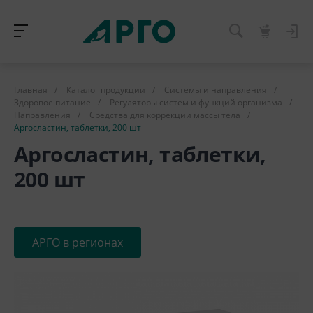
Главная
/
Каталог продукции
/
Системы и направления
/
Здоровое питание
/
Регуляторы систем и функций организма
/
Направления
/
Средства для коррекции массы тела
/
Аргосластин, таблетки, 200 шт
Аргосластин, таблетки,
200 шт
АРГО в регионах