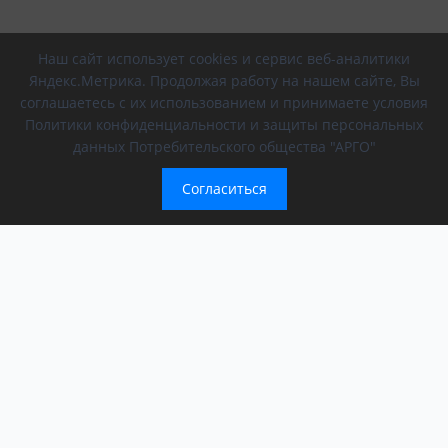
Наш сайт использует cookies и сервис веб-аналитики
Яндекс.Метрика. Продолжая работу на нашем сайте, Вы
соглашаетесь с их использованием и принимаете условия
Политики конфиденциальности и защиты персональных
данных Потребительского общества "АРГО"
Согласиться
Компания
Обращение президента
О компании
АРГО в регионах
Новости
Афиша