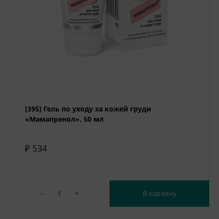
[395] Гель по уходу за кожей груди
«Мамапренол», 50 мл
₽ 534
-
+
В корзину