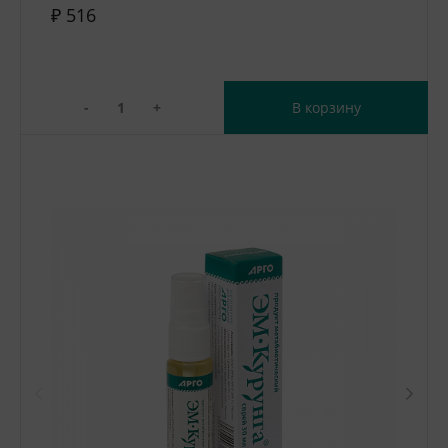
₽ 516
-
+
В корзину