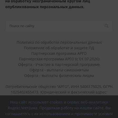
на обработку неограниченным кругом лиц
опубликованных персональных данных.
Политика по обработке персональных данных
Положение об обработке и защите ПД
Партнерская программа АРГО
Партнерская программа АРГО (с 01.07.2026)
Оферта - Участие в партнерской программе
Оферта - выплаты самозанятым
Оферта - выплаты физическим лицам
Потребительское общество "АРГО", ИНН 5406175025, ОГРН
1025402455473. Юридический и фактический адрес:
630049, Новосибирск, Красный пр-кт, 184, оф. 22
Наш сайт использует cookies и сервис веб-аналитики
Яндекс.Метрика. Продолжая работу на нашем сайте, Вы
+7 (383) 236-40-45
соглашаетесь с их использованием и принимаете условия