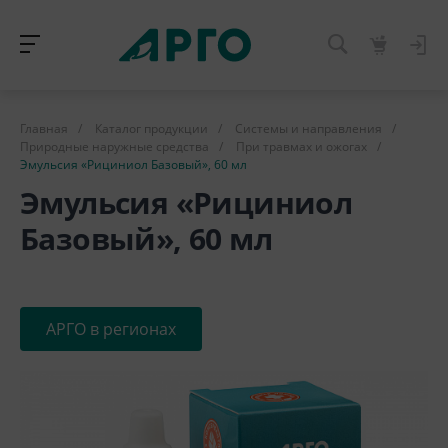
Главная
/
Каталог продукции
/
Системы и направления
/
Природные наружные средства
/
При травмах и ожогах
/
Эмульсия «Рициниол Базовый», 60 мл
Эмульсия «Рициниол
Базовый», 60 мл
АРГО в регионах