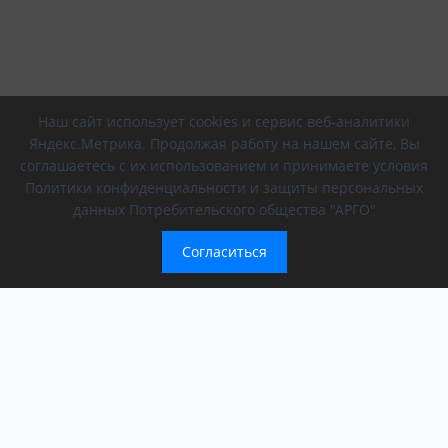
Наш сайт использует cookies и сервис веб-аналитики
Яндекс.Метрика. Продолжая работу на нашем сайте, Вы
соглашаетесь с их использованием и принимаете условия
Политики конфиденциальности и защиты персональных
данных Потребительского общества "АРГО"
Согласиться
Компания
Обращение президента
О компании
АРГО в регионах