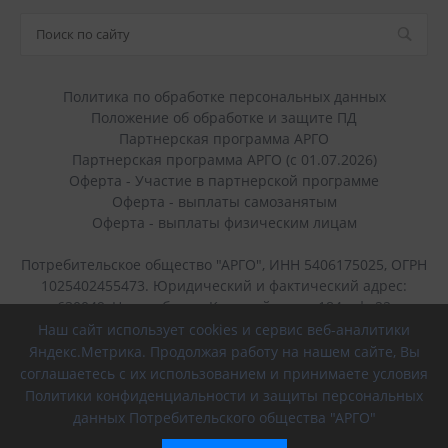
Политика по обработке персональных данных
Положение об обработке и защите ПД
Партнерская программа АРГО
Партнерская программа АРГО (с 01.07.2026)
Оферта - Участие в партнерской программе
Оферта - выплаты самозанятым
Оферта - выплаты физическим лицам
Потребительское общество "АРГО", ИНН 5406175025, ОГРН
1025402455473. Юридический и фактический адрес:
630049, Новосибирск, Красный пр-кт, 184, оф. 22
Наш сайт использует cookies и сервис веб-аналитики
+7 (383) 236-40-45
Яндекс.Метрика. Продолжая работу на нашем сайте, Вы
соглашаетесь с их использованием и принимаете условия
г. Новосибирск, Красный проспект, 184
Политики конфиденциальности и защиты персональных
данных Потребительского общества "АРГО"
8 (800) 700-56-43