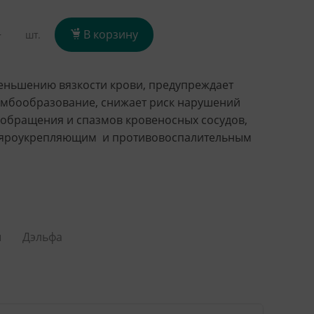
+
В корзину
шт.
еньшению вязкости крови, предупреждает
мбообразование, снижает риск нарушений
обращения и спазмов кровеносных сосудов,
ляроукрепляющим и противовоспалительным
ы
Дэльфа