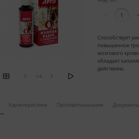
-
Способствует ум
повышенное тро
мозгового крово
обладает капил
действием.
1/4
Характеристики
Противопоказания
Документ