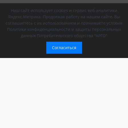
Наш сайт использует cookies и сервис веб-аналитики
Яндекс.Метрика. Продолжая работу на нашем сайте, Вы
соглашаетесь с их использованием и принимаете условия
Политики конфиденциальности и защиты персональных
данных Потребительского общества "АРГО"
Согласиться
Компания
Обращение президента
О компании
АРГО в регионах
Новости
Афиша
Мероприятия АРГО