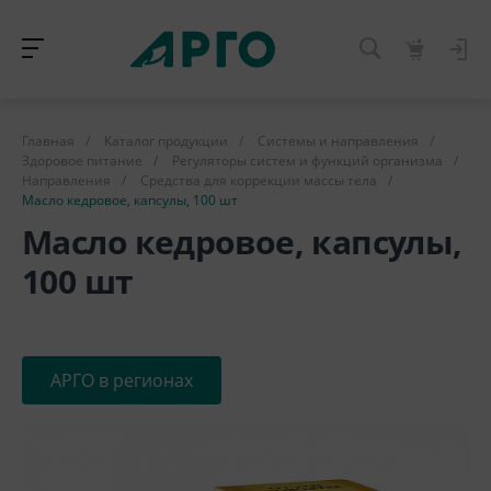
Главная
/
Каталог продукции
/
Системы и направления
/
Здоровое питание
/
Регуляторы систем и функций организма
/
Направления
/
Средства для коррекции массы тела
/
Масло кедровое, капсулы, 100 шт
Масло кедровое, капсулы,
100 шт
АРГО в регионах