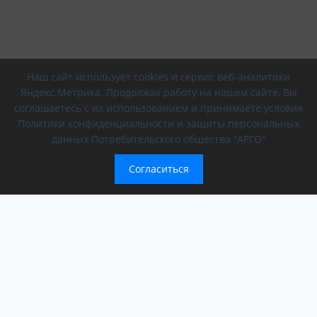
Наш сайт использует cookies и сервис веб-аналитики
Яндекс.Метрика. Продолжая работу на нашем сайте, Вы
соглашаетесь с их использованием и принимаете условия
Политики конфиденциальности и защиты персональных
данных Потребительского общества "АРГО"
Согласиться
Компания
Обращение президента
О компании
АРГО в регионах
Новости