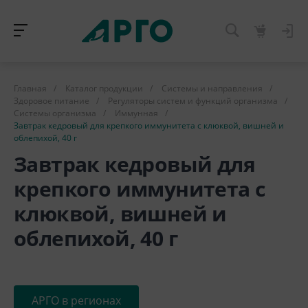
Главная
/
Каталог продукции
/
Системы и направления
/
Здоровое питание
/
Регуляторы систем и функций организма
/
Системы организма
/
Иммунная
/
Завтрак кедровый для крепкого иммунитета с клюквой, вишней и
облепихой, 40 г
Завтрак кедровый для
крепкого иммунитета с
клюквой, вишней и
облепихой, 40 г
АРГО в регионах