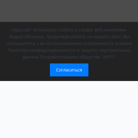
Наш сайт использует cookies и сервис веб-аналитики
Яндекс.Метрика. Продолжая работу на нашем сайте, Вы
соглашаетесь с их использованием и принимаете условия
Политики конфиденциальности и защиты персональных
данных Потребительского общества "АРГО"
Согласиться
Компания
Обращение президента
О компании
АРГО в регионах
Новости