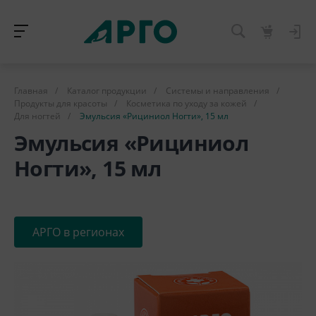
Главная
/
Каталог продукции
/
Системы и направления
/
Продукты для красоты
/
Косметика по уходу за кожей
/
Для ногтей
/
Эмульсия «Рициниол Ногти», 15 мл
Эмульсия «Рициниол
Ногти», 15 мл
АРГО в регионах