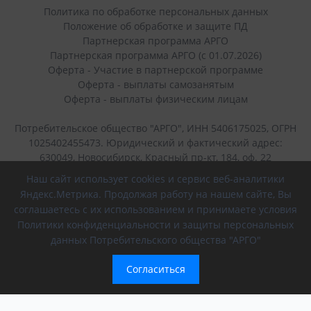
Политика по обработке персональных данных
Положение об обработке и защите ПД
Партнерская программа АРГО
Партнерская программа АРГО (с 01.07.2026)
Оферта - Участие в партнерской программе
Оферта - выплаты самозанятым
Оферта - выплаты физическим лицам
Потребительское общество "АРГО", ИНН 5406175025, ОГРН
1025402455473. Юридический и фактический адрес:
630049, Новосибирск, Красный пр-кт, 184, оф. 22
Наш сайт использует cookies и сервис веб-аналитики
+7 (383) 236-40-45
Яндекс.Метрика. Продолжая работу на нашем сайте, Вы
соглашаетесь с их использованием и принимаете условия
г. Новосибирск, Красный проспект, 184
Политики конфиденциальности и защиты персональных
данных Потребительского общества "АРГО"
8 (800) 700-56-43
(интернет-магазин)
Согласиться