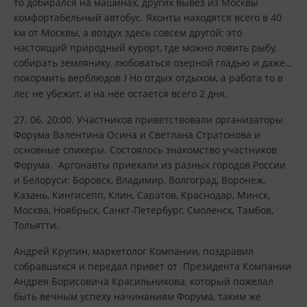
то добирался на машинах, других вывез из Москвы
комфортабельный автобус. Яхонты находятся всего в 40
км от Москвы, а воздух здесь совсем другой; это
настоящий природный курорт, где можно ловить рыбу,
собирать землянику, любоваться озерной гладью и даже…
покормить верблюдов
Но отдых отдыхом, а работа то в
J
лес не убежит, и на нее остается всего 2 дня.
27. 06. 20:00. Участников приветствовали организаторы
Форума Валентина Осина и Светлана Стратонова и
основные спикеры. Состоялось знакомство участников
Форума. Аргонавты приехали из разных городов России
и Белоруси: Боровск, Владимир, Волгоград, Воронеж,
Казань, Кингисепп, Клин, Саратов, Краснодар, Минск,
Москва, Ноябрьск, Санкт-Петербург, Смоленск, Тамбов,
Тольятти.
Андрей Крупин, маркетолог Компании, поздравил
собравшихся и передал привет от Президента Компании
Андрея Борисовича Красильникова, который пожелал
быть вечным успеху начинаниям Форума, таким же