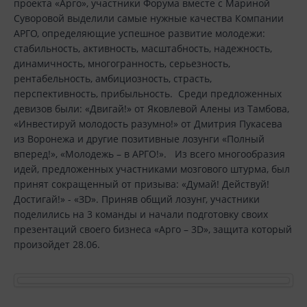
проекта «Арго», участники Форума вместе с Мариной
Суворовой выделили самые нужные качества Компании
АРГО, определяющие успешное развитие молодежи:
стабильность, активность, масштабность, надежность,
динамичность, многогранность, серьезность,
рентабельность, амбициозность, страсть,
перспективность, прибыльность. Среди предложенных
девизов были: «Двигай!» от Яковлевой Алены из Тамбова,
«Инвестируй молодость разумно!» от Дмитрия Пукасева
из Воронежа и другие позитивные лозунги «Полный
вперед!», «Молодежь – в АРГО!». Из всего многообразия
идей, предложенных участниками мозгового штурма, был
принят сокращенный от призыва: «Думай! Действуй!
Достигай!» - «З
D
». Приняв общий лозунг, участники
поделились на 3 команды и начали подготовку своих
презентаций своего бизнеса «Арго – 3
D
», защита который
произойдет 28.06.