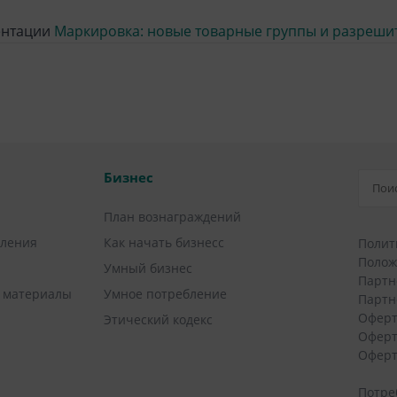
ентации
Маркировка: новые товарные группы и разреши
Бизнес
План вознаграждений
вления
Как начать бизнесс
Полит
Полож
Умный бизнес
Партн
 материалы
Умное потребление
Партн
Оферт
Этический кодекс
Оферт
Оферт
Потре