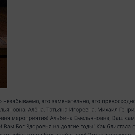
о незабываемо, это замечательно, это превосходно
льяновна, Алёна, Татьяна Игоревна, Михаил Ген
я мероприятия! Альбина Емельяновна, Ваш само
 Вам Бог Здоровья на долгие годы! Как блистала 
чным дебютом на большой сцене! Это выступление