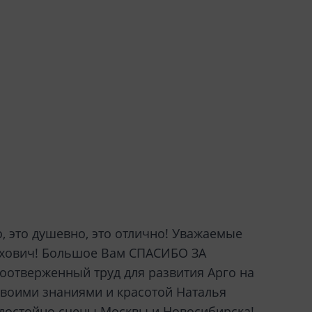
, это душевно, это отлично! Уважаемые
рихович! Большое Вам СПАСИБО ЗА
отверженный труд для развития Арго на
своими знаниями и красотой Наталья
 достойно сцены Москвы и Новосибирска!