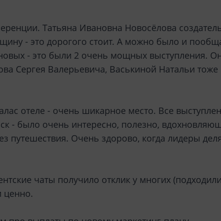
нференции. Татьяна Ивановна Новосёлова создател
ину - это дорогого стоит. А можно было и пообща
новых - это были 2 очень мощных выступления. О
ова Сергея Валерьевича, Васькиной Натальи тоже
алас отеле - очень шикарное место. Все выступлен
рск - было очень интересно, полезно, вдохновляю
з путешествия. Очень здорово, когда лидеры делят
ентские чаты получило отклик у многих (подходили
и ценно.