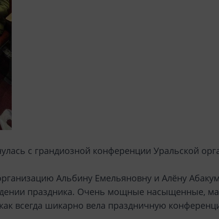
нулась с грандиозной конференции Уральской орг
организацию Альбину Емельяновну и Алёну Абакумо
оведении праздника. Очень мощные насыщенные, 
как всегда шикарно вела праздничную конференци