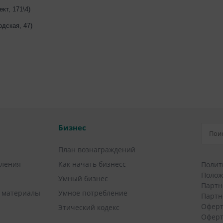
ект, 171\4)
одская, 47)
Бизнес
План вознаграждений
вления
Как начать бизнесс
Полит
Полож
Умный бизнес
Партн
 материалы
Умное потребление
Партн
Оферт
Этический кодекс
Оферт