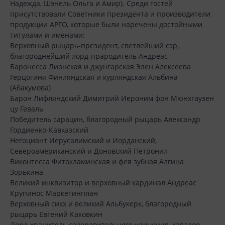
Надежда, Шэнель Ольга и Амир). Среди гостей
присутствовали Советники президента и производители
продукции АРГО, которые были наречены достойными
титулами и именами:
Верховный рыцарь-президент, светлейший сэр,
благороднейший лорд-прародитель Андреас
Баронесса Лионская и джунгарская Элен Алексеева
Герцогиня Финляндская и курляндская Альбина
(Абакумова)
Барон Лифляндский Димитрий Иероним фон Мюнхгаузен
цу Геваль
Победитель сарацин, благородный рыцарь Александр
Гордиенко-Кавказский
Негоциант Иерусалимский и Иорданский,
Североамериканский и Доновский Петронил
Виконтесса Фитокламинская и фея зубная Алгина
Зорькина
Великий инквизитор и верховный кардинал Андреас
Крупинос Маркетинплан
Верховный сикх и великий Альбукерк, благородный
рыцарь Евгений Каковкин
Лорд-хранитель оздоровительного удушения, кавалер