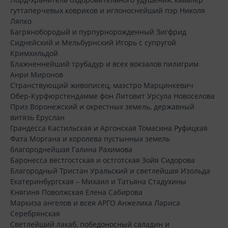
гуттаперчевых ковриков и иглоноснейший пэр Николя
Ляпко
Багрянобородый и пурпурнорожденный Зигфрид
Сиднейский и Мельбурнский Игорь с супругой
Кримхильдой
Блажненнейший трубадур и всех вокзалов пилигрим
Анри Миронов
Странствующий живописец, маэстро Марцинкевич
Обер-Курфюрстендамме фон Литовит Урсула Новоселова
Приз Воронежский и окрестных земель, державный
витязь Еруслан
Грандесса Кастильская и Аргонская Томасина Руфицкая
Фата Моргана и королева пустынных земель
благороднейшая Галина Рахимова
Баронесса вестгостская и остготская Зойя Сидорова
Благородный Тристан Уральский и светлейшая Изольда
Екатеринбургская – Михаил и Татьяна Стадухины
Княгиня Поволжская Елена Сабирова
Маркиза ангелов и всея АРГО Анжелика Лариса
Серебрянская
Светлейший лакаб, победоносный саладин и