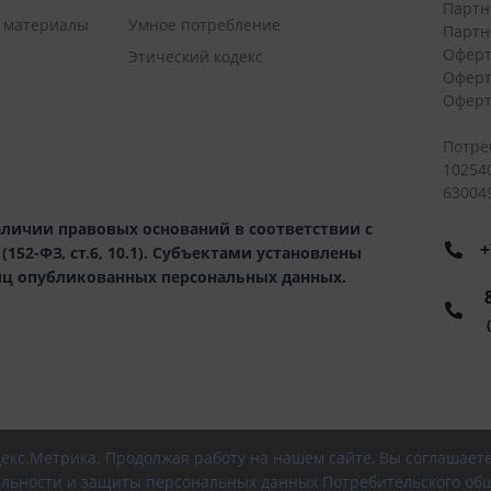
Партн
 материалы
Умное потребление
Партн
Оферт
Этический кодекс
Оферт
Оферт
Потре
10254
630049
личии правовых оснований в соответствии с
+
52-ФЗ, ст.6, 10.1). Субъектами установлены
иц опубликованных персональных данных.
8
(
ндекс.Метрика. Продолжая работу на нашем сайте, Вы соглашает
льности и защиты персональных данных Потребительского общ