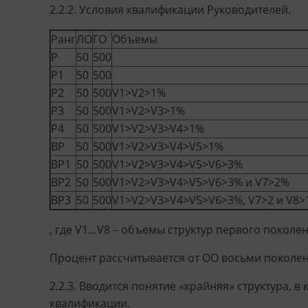
2.2.2. Условия квалификации Руководителей.
Ранг
ЛО
ГО
Объемы
Р
50
500
Р1
50
500
P2
50
500
V1>V2>1%
P3
50
500
V1>V2>V3>1%
P4
50
500
V1>V2>V3>V4>1%
BP
50
500
V1>V2>V3>V4>V5>1%
BP1
50
500
V1>V2>V3>V4>V5>V6>3%
BP2
50
500
V1>V2>V3>V4>V5>V6>3% и V7>2%
BP3
50
500
V1>V2>V3>V4>V5>V6>3%, V7>2 и V8
, где V1…V8 – объемы структур первого поколен
Процент рассчитывается от ОО восьми поколен
2.2.3. Вводится понятие «крайняя» структура,
квалификации.