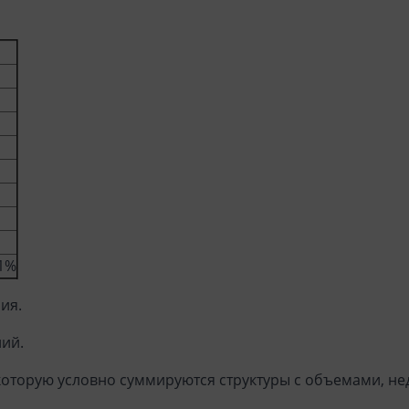
>1%
ия.
ий.
 в которую условно суммируются структуры с объемами, 