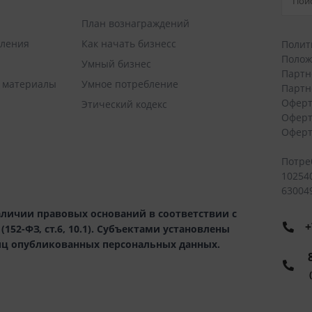
План вознаграждений
вления
Как начать бизнесс
Полит
Полож
Умный бизнес
Партн
 материалы
Умное потребление
Партн
Оферт
Этический кодекс
Оферт
Оферт
Потре
10254
630049
личии правовых оснований в соответствии с
+
52-ФЗ, ст.6, 10.1). Субъектами установлены
иц опубликованных персональных данных.
8
(