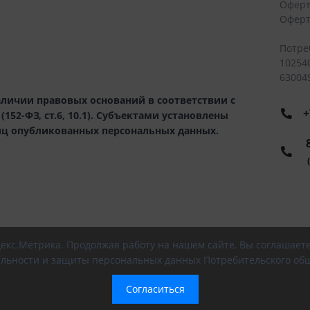
Оферт
Оферт
Потре
10254
630049
личии правовых оснований в соответствии с
+
52-ФЗ, ст.6, 10.1). Субъектами установлены
иц опубликованных персональных данных.
8
(
ндекс.Метрика. Продолжая работу на нашем сайте, Вы соглашает
льности и защиты персональных данных Потребительского общ
Согласиться