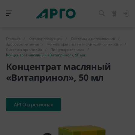
Главная
/
Каталог продукции
/
Системы и направления
/
Здоровое питание
/
Регуляторы систем и функций организма
/
Системы организма
/
Пищеварительная
/
Концентрат масляный «Витапринол», 50 мл
Концентрат масляный
«Витапринол», 50 мл
АРГО в регионах