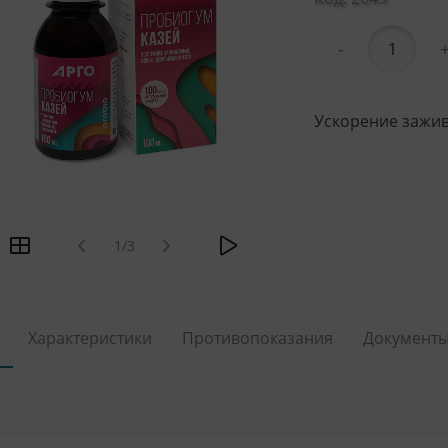
-
Ускорение зажи
1/3
Характеристики
Противопоказания
Документ