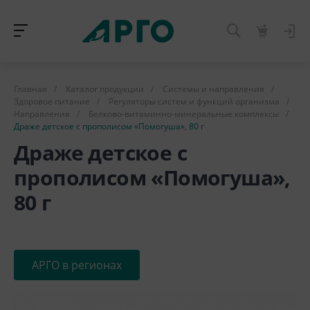
Главная
/
Каталог продукции
/
Системы и направления
/
Здоровое питание
/
Регуляторы систем и функций организма
/
Направления
/
Белково-витаминно-минеральные комплексы
/
Драже детское с прополисом «Помогуша», 80 г
Драже детское с
прополисом «Помогуша»,
80 г
АРГО в регионах