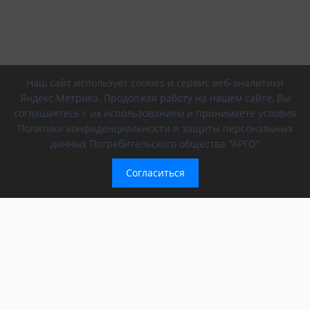
Наш сайт использует cookies и сервис веб-аналитики
Яндекс.Метрика. Продолжая работу на нашем сайте, Вы
соглашаетесь с их использованием и принимаете условия
Политики конфиденциальности и защиты персональных
данных Потребительского общества "АРГО"
Согласиться
Компания
Обращение президента
О компании
АРГО в регионах