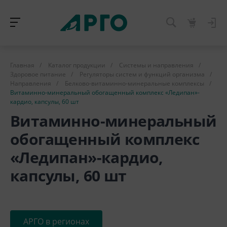
Главная
/
Каталог продукции
/
Системы и направления
/
Здоровое питание
/
Регуляторы систем и функций организма
/
Направления
/
Белково-витаминно-минеральные комплексы
/
Витаминно-минеральный обогащенный комплекс «Ледипан»-
кардио, капсулы, 60 шт
Витаминно-минеральный
обогащенный комплекс
«Ледипан»-кардио,
капсулы, 60 шт
АРГО в регионах