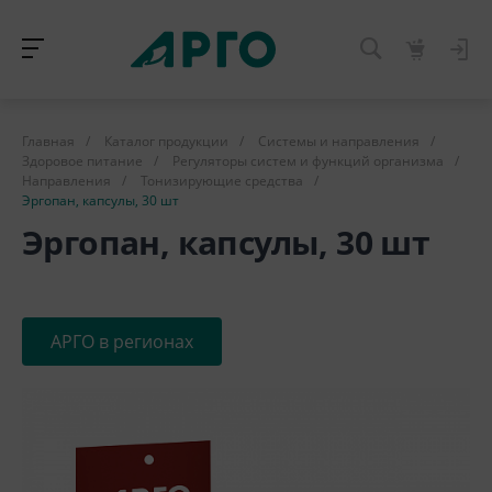
Главная
/
Каталог продукции
/
Системы и направления
/
Здоровое питание
/
Регуляторы систем и функций организма
/
Направления
/
Тонизирующие средства
/
Эргопан, капсулы, 30 шт
Эргопан, капсулы, 30 шт
АРГО в регионах