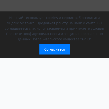
Наш сайт использует cookies и сервис веб-аналитики
Яндекс.Метрика. Продолжая работу на нашем сайте, Вы
соглашаетесь с их использованием и принимаете условия
Политики конфиденциальности и защиты персональных
данных Потребительского общества "АРГО"
Согласиться
Компания
Обращение президента
О компании
АРГО в регионах
Новости
Афиша