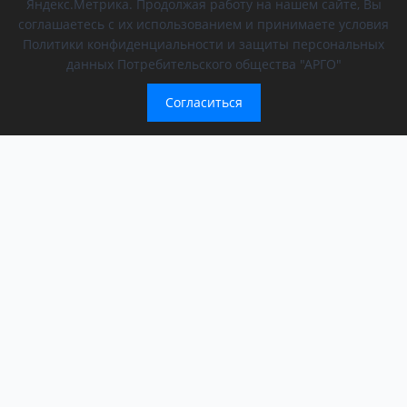
Яндекс.Метрика. Продолжая работу на нашем сайте, Вы
соглашаетесь с их использованием и принимаете условия
Политики конфиденциальности и защиты персональных
данных Потребительского общества "АРГО"
Согласиться
Компания
Обращение президента
О компании
АРГО в регионах
Новости
Афиша
Мероприятия АРГО
История компании
ООД «За сбережение народа»